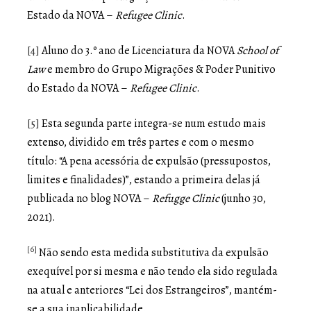
Estado da NOVA –
Refugee Clinic
.
[4]
Aluno do 3.º ano de Licenciatura da NOVA
School of
Law
e membro do Grupo Migrações & Poder Punitivo
do Estado da NOVA –
Refugee Clinic
.
[5]
Esta segunda parte integra-se num estudo mais
extenso, dividido em três partes e com o mesmo
título: “A pena acessória de expulsão (pressupostos,
limites e finalidades)”, estando a primeira delas já
publicada no blog NOVA –
Refugge Clinic
(junho 30,
2021).
[6]
Não sendo esta medida substitutiva da expulsão
exequível por si mesma e não tendo ela sido regulada
na atual e anteriores “Lei dos Estrangeiros”, mantém-
se a sua inaplicabilidade.