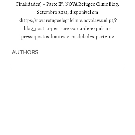
Finalidades) – Parte II”. NOVA Refugee Clinic Blog,
Setembro 2021, disponível em
<
https://novarefugeelegalclinic.novalaw.unl.pt/?
blog_post=a-pena-acessoria-de-expulsao-
pressupostos-limites-e-finalidades-parte-ii
>
AUTHORS
João Athayde Varela
Licenciado em Direito na Faculdade de Direito
da Universidade de Coimbra. Pós-graduou-se
pelo Instituto de Direito Penal Económico e