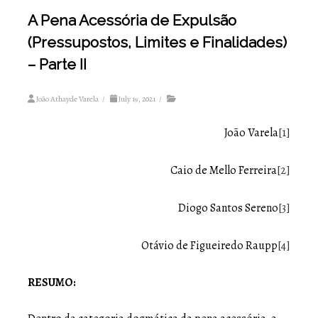
A Pena Acessória de Expulsão
(Pressupostos, Limites e Finalidades)
– Parte II
João Athayde Varela
/
July 19, 2021
/
João Varela
[1]
Caio de Mello Ferreira
[2]
Diogo Santos Sereno
[3]
Otávio de Figueiredo Raupp
[4]
RESUMO: