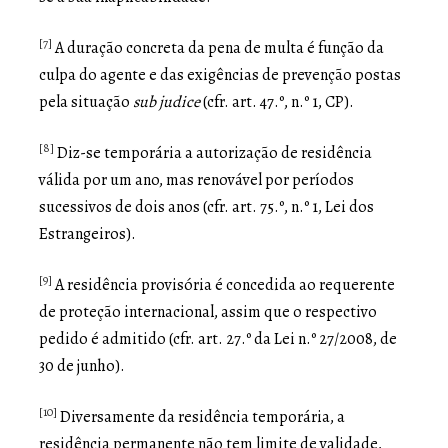
[7]
A duração concreta da pena de multa é função da
culpa do agente e das exigências de prevenção postas
pela situação
sub judice
(cfr. art. 47.º, n.º 1, CP).
[8]
Diz-se temporária a autorização de residência
válida por um ano, mas renovável por períodos
sucessivos de dois anos (cfr. art. 75.º, n.º 1, Lei dos
Estrangeiros).
[9]
A residência provisória é concedida ao requerente
de proteção internacional, assim que o respectivo
pedido é admitido (cfr. art. 27.º da Lei n.º 27/2008, de
30 de junho).
[10]
Diversamente da residência temporária, a
residência permanente não tem limite de validade,