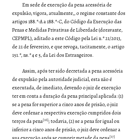
Em sede de execução da pena acessória de
expulsão, vigora, atualmente,, o regime constante dos
artigos 188.º-A a 188.º-C, do Código da Execução das
Penas e Medidas Privativas de Liberdade (doravante,
CEPMPL), aditado a este Código pela Lei n.º 21/2013,
de 21 de fevereiro, e que revoga, tacitamente, o artigo
151.º, ns.º 4 e 5, da Lei dos Estrangeiros.
Assim, após ter sido decretada a pena acessória
de expulsão pela autoridade judicial, esta não é
executada, de imediato, devendo o juiz de execução
ter em conta a duração da pena principal aplicada: (1)
se a pena for superior a cinco anos de prisão, o juiz
deve ordenar a respectiva execução cumpridos dois
[16]
terços da pena
; todavia, (2) se a pena for igual ou
inferior a cinco anos de prisão, o juiz deve ordenar a
[17]
sua execução após se cumprir metade da pena
.