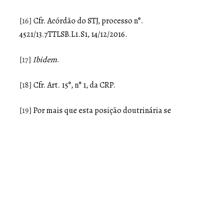
[16]
Cfr. Acórdão do STJ, processo n°.
4521/13.7TTLSB.L1.S1, 14/12/2016.
[17]
Ibidem
.
[18]
Cfr. Art. 15°, n° 1, da CRP.
[19]
Por mais que esta posição doutrinária se
estabeleça como maioritária em nosso ordenamento
jurídico, observam-se decisões em contrário nos
nossos tribunais, como no processo n°.
773/06.7TTAVR.C1: “Isso mesmo resulta do disposto no
artº 87º do C. T., quando determina que “
o trabalhador
estrangeiro que esteja autorizado a exercer uma
actividade profissional subordinada em território
português goza dos mesmos direitos e está sujeito aos