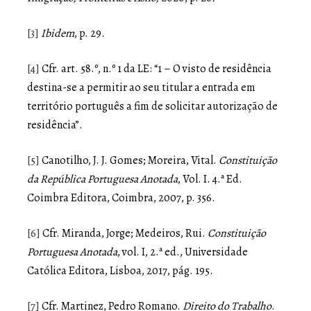
[3]
Ibidem
, p. 29.
[4]
Cfr. art. 58.º, n.º 1 da LE: “1 – O visto de residência
destina-se a permitir ao seu titular a entrada em
território português a fim de solicitar autorização de
residência”.
[5]
Canotilho, J. J. Gomes; Moreira, Vital.
Constituição
da República Portuguesa Anotada
, Vol. I. 4.ª Ed.
Coimbra Editora, Coimbra, 2007, p. 356.
[6]
Cfr. Miranda, Jorge; Medeiros, Rui.
Constituição
Portuguesa Anotada
, vol. I, 2.ª ed., Universidade
Católica Editora, Lisboa, 2017, pág. 195.
[7]
Cfr. Martinez, Pedro Romano.
Direito do Trabalho
.