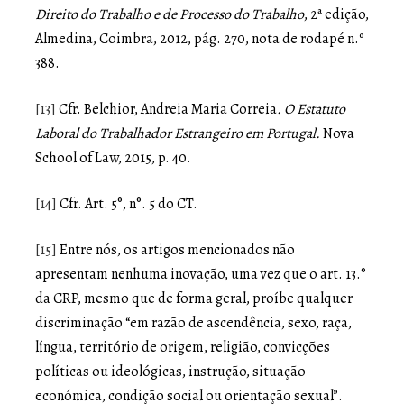
Direito do Trabalho e de Processo do Trabalho
, 2ª edição,
Almedina, Coimbra, 2012, pág. 270, nota de rodapé n.º
388.
[13]
Cfr. Belchior, Andreia Maria Correia
. O Estatuto
Laboral do Trabalhador Estrangeiro em Portugal.
Nova
School of Law, 2015, p. 40.
[14]
Cfr. Art. 5°, n°. 5 do CT.
[15]
Entre nós, os artigos mencionados não
apresentam nenhuma inovação, uma vez que o art. 13.°
da CRP, mesmo que de forma geral, proíbe qualquer
discriminação “em razão de ascendência, sexo, raça,
língua, território de origem, religião, convicções
políticas ou ideológicas, instrução, situação
económica, condição social ou orientação sexual”.