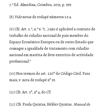
7.ª Ed. Almedina, Coimbra, 2015, p. 399.
[8]
Vide
notas de rodapé números 3 e 4.
[9]
Cfr. Art. 5.º, n.º 6: “(…) não é aplicável a contrato de
trabalho de cidadão nacional de país membro do
Espaço Económico Europeu ou de outro Estado que
consagre a igualdade de tratamento com cidadão
nacional em matéria de livre exercício de actividade
profissional.”
[10]
Nos termos do art. 220° do Código Civil. Para
mais, v. nota de rodapé n° 19.
[11]
Cfr. Art. 5°, n° 4, do CT.
[12]
Cfr. Paula Quintas, Hélder Quintas.
Manual de