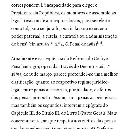
correspondem à “incapacidade para eleger o
Presidente da República, os membros de assembleias
legislativas ou de autarquias locais, para ser eleito
como tal, para ser jurado, ou ainda para exercer o
poder paternal, a tutela, a curatela ou a administração
[13]
de bens” (cfr. art. 69.º, n.º 2, C. Penal de 1982)
.
Atualmente e na sequência da Reforma do Código
Penal em vigor, operada através do Decreto-Lei n.º
48/95, de 15 de março, parece pretender-se uma melhor
clarificação, quanto ao respectivo regime jurídico-
legal, entre penas acessórias, por um lado, e efeitos
das penas, por outro. Assim, não apenas as primeiras,
mas também os segundos, integram a epígrafe do
Capítulo III, do Título III, do Livro I (Parte Geral). Mais
concretamente, no que respeita aos efeitos das penas
(ou das condenações) previstos nos arts. 68.º (efeitos