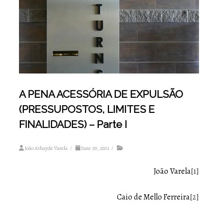
A PENA ACESSÓRIA DE EXPULSÃO
(PRESSUPOSTOS, LIMITES E
FINALIDADES) – Parte I
João Athayde Varela
/
June 30, 2021
/
João Varela
[1]
Caio de Mello Ferreira
[2]