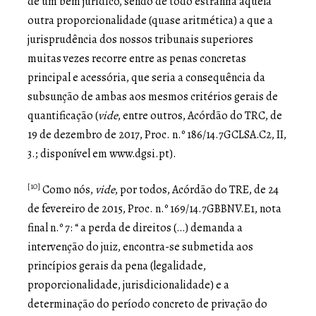
de um bem jurídico, sendo de todo estranha àquela
outra proporcionalidade (quase aritmética) a que a
jurisprudência dos nossos tribunais superiores
muitas vezes recorre entre as penas concretas
principal e acessória, que seria a consequência da
subsunção de ambas aos mesmos critérios gerais de
quantificação (
vide
, entre outros, Acórdão do TRC, de
19 de dezembro de 2017, Proc. n.º 186/14.7GCLSA.C2, II,
3.; disponível em www.dgsi.pt).
[10]
Como nós,
vide
, por todos, Acórdão do TRE, de 24
de fevereiro de 2015, Proc. n.º 169/14.7GBBNV.E1, nota
final n.º 7: “ a perda de direitos (…) demanda a
intervenção do juiz, encontra-se submetida aos
princípios gerais da pena (legalidade,
proporcionalidade, jurisdicionalidade) e a
determinação do período concreto de privação do