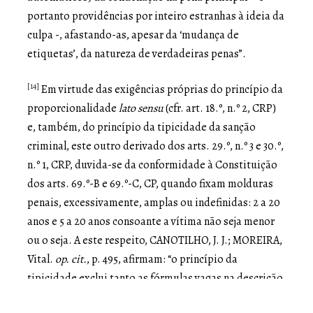
portanto providências por inteiro estranhas à ideia da
culpa -, afastando-as, apesar da ‘mudança de
etiquetas’, da natureza de verdadeiras penas”.
[14]
Em virtude das exigências próprias do princípio da
proporcionalidade
lato sensu
(cfr. art. 18.º, n.º 2, CRP)
e, também, do princípio da tipicidade da sanção
criminal, este outro derivado dos arts. 29.º, n.º 3 e 30.º,
n.º 1, CRP, duvida-se da conformidade à Constituição
dos arts. 69.º-B e 69.º-C, CP, quando fixam molduras
penais, excessivamente, amplas ou indefinidas: 2 a 20
anos e 5 a 20 anos consoante a vítima não seja menor
ou o seja. A este respeito, CANOTILHO, J. J.; MOREIRA,
Vital.
op. cit.
, p. 495, afirmam: “o princípio da
tipicidade exclui tanto as fórmulas vagas na descrição
dos tipos legais de crime, como as penas indefinidas