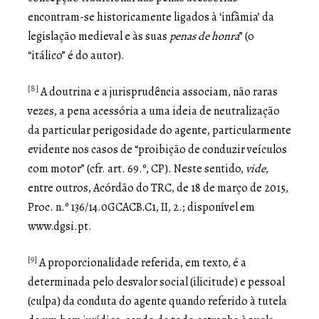
encontram-se historicamente ligados à ‘infâmia’ da
legislação medieval e às suas
penas de honra
” (o
“itálico” é do autor).
[8]
A doutrina e a jurisprudência associam, não raras
vezes, a pena acessória a uma ideia de neutralização
da particular perigosidade do agente, particularmente
evidente nos casos de “proibição de conduzir veículos
com motor” (cfr. art. 69.º, CP). Neste sentido,
vide
,
entre outros, Acórdão do TRC, de 18 de março de 2015,
Proc. n.º 136/14.0GCACB.C1, II, 2.; disponível em
www.dgsi.pt.
[9]
A proporcionalidade referida, em texto, é a
determinada pelo desvalor social (ilicitude) e pessoal
(culpa) da conduta do agente quando referido à tutela