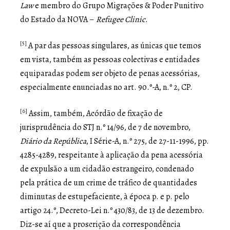
Law
e membro do Grupo Migrações & Poder Punitivo
do Estado da NOVA –
Refugee Clinic
.
[5]
A par das pessoas singulares, as únicas que temos
em vista, também as pessoas colectivas e entidades
equiparadas podem ser objeto de penas acessórias,
especialmente enunciadas no art. 90.º-A, n.º 2, CP.
[6]
Assim, também, Acórdão de fixação de
jurisprudência do STJ n.º 14/96, de 7 de novembro,
Diário da República
, I Série-A, n.º 275, de 27-11-1996, pp.
4285-4289, respeitante à aplicação da pena acessória
de expulsão a um cidadão estrangeiro, condenado
pela prática de um crime de tráfico de quantidades
diminutas de estupefaciente, à época p. e p. pelo
artigo 24.º, Decreto-Lei n.º 430/83, de 13 de dezembro.
Diz-se aí que a proscrição da correspondência