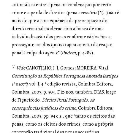
automática entre a pena ou condenação por certo
crime e a perda de direitos (pena acessória) “(…) não é
mais do que a consequência da preocupação do
direito criminal moderno com a busca de uma
individualização das penas conforme vários fins a
prosseguir, um dos quais o ajustamento da reação
penal à culpa do agente” (
ibidem
, p. 4287).
[7]
Vide
CANOTILHO, J. J. Gomes; MOREIRA, Vital.
Constituição da República Portuguesa Anotada (Artigos
1º a 107º)
, vol. I, 4.ª edição revista, Coimbra Editora,
Coimbra, 2007, p. 504. Diz-nos, também, DIAS, Jorge
de Figueiredo.
Direito Penal Português. As
consequências jurídicas do crime
, Coimbra Editora,
Coimbra, 2005, pp. 94 e s., que “tanto os efeitos das
penas, como os efeitos dos crimes, como a própria
concepção tradicional das penas acessórias