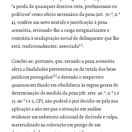
“a perda de quaisquer direitos civis, profissionais ou
políticos” como efeito necessário da pena (art. 30.º, n.º
4), confere um novo sentido e justificação à pena
acessória, retirando-lhe a carga estigmatizante e
contrária à readaptação social do delinquente que lhe
[7]
está, tradicionalmente, associada
.
Conclui-se, portanto, que, estando a pena acessória
afeta a finalidades preventivas ou de tutela dos bens
[8]
jurídicos protegidos
e devendo o respectivo
quantum
ser fixado em obediência às regras gerais de
determinação da medida da pena (cfr. arts. 40.º, n.º 2 e
71, ns.º 1 e 2, CP), não poderá o juiz decidir-se pela sua
aplicação a não ser que a situação em análise
evidencie um substrato adicional de ilicitude e culpa,
materializado na colocação em perigo de um