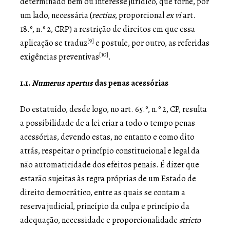
determinado bem ou interesse jurídico, que torne, por
um lado, necessária (
rectius
, proporcional
ex vi
art.
18.º, n.º 2, CRP) a restrição de direitos em que essa
[9]
aplicação se traduz
e postule, por outro, as referidas
[10]
exigências preventivas
.
1.1.
Numerus apertus
das penas acessórias
Do estatuído, desde logo, no art. 65.º, n.º 2, CP, resulta
a possibilidade de a lei criar a todo o tempo penas
acessórias, devendo estas, no entanto e como dito
atrás, respeitar o princípio constitucional e legal da
não automaticidade dos efeitos penais. É dizer que
estarão sujeitas às regra próprias de um Estado de
direito democrático, entre as quais se contam a
reserva judicial, princípio da culpa e princípio da
adequação, necessidade e proporcionalidade
stricto