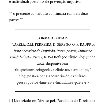
e individual: portanto, de prevenção negativa.
** o presente contributo continuará em mais duas
partes **
FORMA DE CITAR:
J.VARELA, C.M. FERREIRA, D. SERENO, O. F. RAUPP,
A
Pena Acessória de Expulsão (Pressupostos, Limites e
Finalidades) – Parte I
, NOVA Refugee Clinic Blog, Junho
2021, disponível em
<
https://novarefugeelegalclinic.novalaw.unl.pt/?
blog_post=a-pena-acessoria-de-expulsao-
pressupostos-limites-e-finalidades-parte-i
>
[1]
Licenciado em Direito pela Faculdade de Direito da