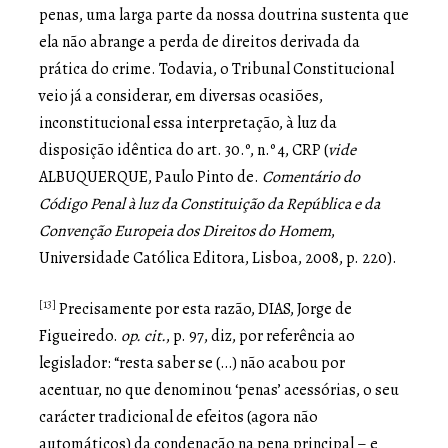
penas, uma larga parte da nossa doutrina sustenta que
ela não abrange a perda de direitos derivada da
prática do crime. Todavia, o Tribunal Constitucional
veio já a considerar, em diversas ocasiões,
inconstitucional essa interpretação, à luz da
disposição idêntica do art. 30.º, n.º 4, CRP (
vide
ALBUQUERQUE, Paulo Pinto de.
Comentário do
Código Penal à luz da Constituição da República e da
Convenção Europeia dos Direitos do Homem
,
Universidade Católica Editora, Lisboa, 2008, p. 220).
[13]
Precisamente por esta razão, DIAS, Jorge de
Figueiredo.
op. cit.
, p. 97, diz, por referência ao
legislador: “resta saber se (…) não acabou por
acentuar, no que denominou ‘penas’ acessórias, o seu
carácter tradicional de efeitos (agora não
automáticos) da condenação na pena principal – e