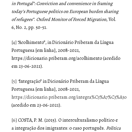
in Portugal”: Conviction and convenience in framing
today’s Portuguese politics on European burden sharing
of refugees”
.
Oxford Monitor of Forced Migration
, Vol.
6, No. 2, pp. 50-51.
[4]
“Acolhimento”, in Dicionário Priberam da Língua
Portuguesa [em linha], 2008-2021,
https://dicionario.priberam.org/acolhimento (acedido
em 23-06-2021).
[5]
“
Integração” in Dicionário Priberam da Língua
Portuguesa [em linha], 2008-2021,
https://dicionario.priberam.org/integra%C3%A7%C3%A3o
(acedido em 23-06-2021).
[6]
COSTA, P. M. (2015). O interculturalismo político e
a integração dos imigrantes: o caso português.
Política