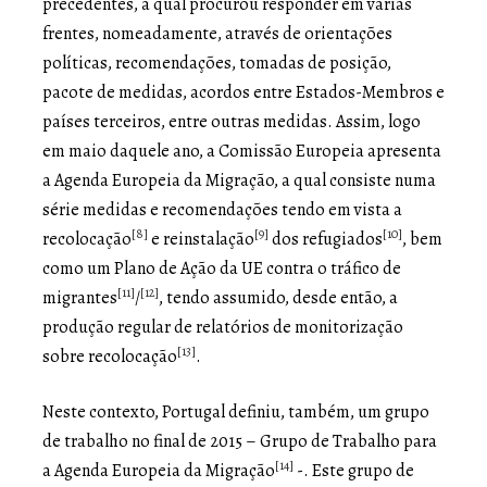
precedentes, à qual procurou responder em várias
frentes, nomeadamente, através de orientações
políticas, recomendações, tomadas de posição,
pacote de medidas, acordos entre Estados-Membros e
países terceiros, entre outras medidas. Assim, logo
em maio daquele ano, a Comissão Europeia apresenta
a Agenda Europeia da Migração, a qual consiste numa
série medidas e recomendações tendo em vista a
[8]
[9]
[10]
recolocação
e reinstalação
dos refugiados
, bem
como um Plano de Ação da UE contra o tráfico de
[11]
[12]
migrantes
/
, tendo assumido, desde então, a
produção regular de relatórios de monitorização
[13]
sobre recolocação
.
Neste contexto, Portugal definiu, também, um grupo
de trabalho no final de 2015 – Grupo de Trabalho para
[14]
a Agenda Europeia da Migração
-. Este grupo de