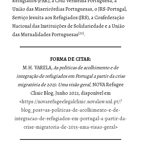
Refugiados (PAR), a Cruz Vermelha Portuguesa, a
União das Misericórdias Portuguesas, o JRS-Portugal,
Serviço Jesuíta aos Refugiados (JRS), a Confederação
Nacional das Instituições de Solidariedade e a União
[22]
das Mutualidades Portuguesas
.
FORMA DE CITAR:
M.H. VARELA,
As políticas de acolhimento e de
integração de refugiados em Portugal a partir da crise
migratória de 2015: Uma visão geral,
NOVA Refugee
Clinic Blog, Junho 2021, disponível em
<
https://novarefugeelegalclinic.novalaw.unl.pt/?
blog_post=as-politicas-de-acolhimento-e-de-
integracao-de-refugiados-em-portugal-a-partir-da-
crise-migratoria-de-2015-uma-visao-geral
>