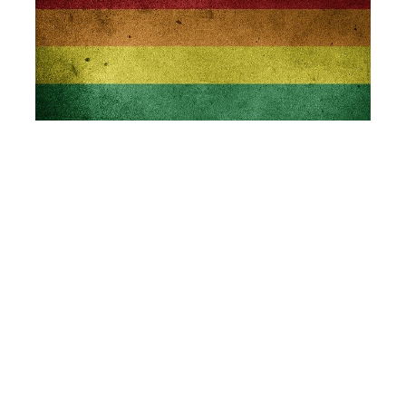
The importance of raising
awareness to the sexual orientation
and gender identity during
situations of widespread violence
or armed conflict
Rui Garrido
01, 2021
0