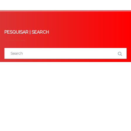
PESQUISAR | SEARCH
Syrian Refugees and Asylum Seekers: Critical Reflections on the EU-Lebanon
‘Deal’ and the Concept of ‘Safe Country of Origin’
October 8, 2025
Externalisation of EU Borders: A Critical analysis of the Memorandum of
Understanding between the EU and Tunisia
May 14, 2025