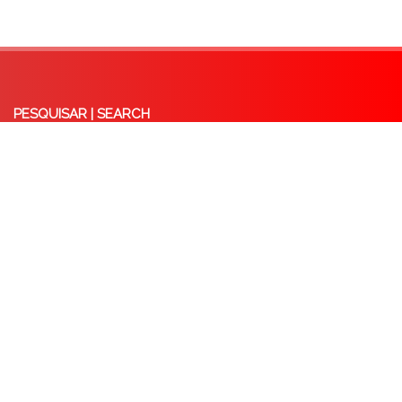
PESQUISAR | SEARCH
Syrian Refugees and Asylum Seekers: Critical Reflections on the EU-Lebanon
‘Deal’ and the Concept of ‘Safe Country of Origin’
October 8, 2025
Externalisation of EU Borders: A Critical analysis of the Memorandum of
Understanding between the EU and Tunisia
May 14, 2025